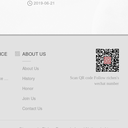
2019-06-21
化病学年度
领域著名
任大会主
ICE
ABOUT US
About Us
Customer Service Support
History
Scan QR code Follow richen's
wechat number
Honor
Join Us
Contact Us