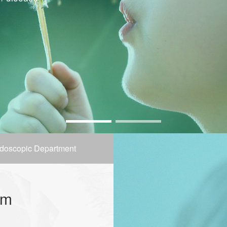
doscopic Department
em