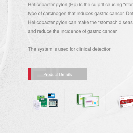
Helicobacter pylori (Hp) is the culprit causing "st
type of carcinogen that induces gastric cancer. Det
Helicobacter pylori can make the "stomach diseas
and reduce the incidence of gastric cancer.
The system is used for clinical detection
Product Details