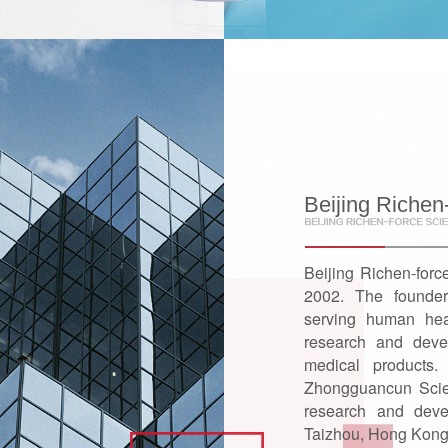
Beijing Richen
Beijing Richen-forc
2002. The founder
serving human hea
research and devel
medical products.
Zhongguancun Scien
research and deve
Taizhou, Hong Kong, 