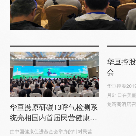
华亘控股
会
华亘控股201
月21日在美
龙湾阁酒店召
华亘携原研碳13呼气检测系
统亮相国内首届民营健康管
理机构大会
由中国健康促进基金会举办的针对民营健